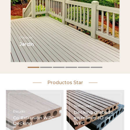
Productos Star
Texturizado
Escudo
Decking grabado
Co-Extrusión WPC
en relieve 3D de
Decking
WPC