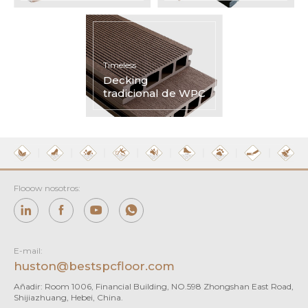
Timeless
Decking
tradicional de WPC
Flooow nosotros:
E-mail:
huston@bestspcfloor.com
Añadir: Room 1006, Financial Building, NO.598 Zhongshan East Road,
Shijiazhuang, Hebei, China.