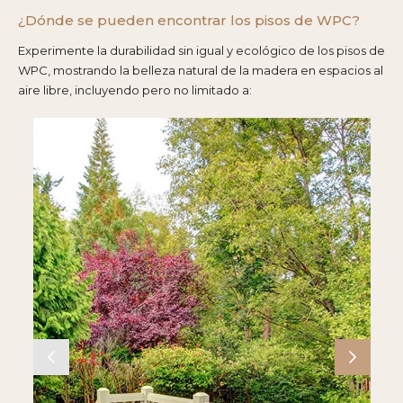
¿Dónde se pueden encontrar los pisos de WPC?
Residencial
Residencial
Comercial
Paisajes
Comercial
Experimente la durabilidad sin igual y ecológico de los pisos de
Piscina
Patio trasero
Terraza del hotel
Escalera
Yates
WPC, mostrando la belleza natural de la madera en espacios al
aire libre, incluyendo pero no limitado a: