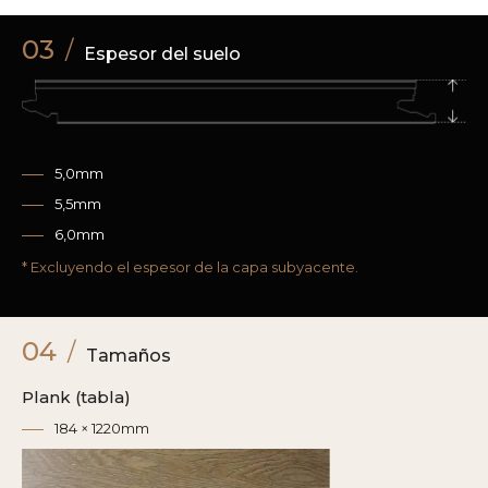
03
/
Espesor del suelo
5,0mm
5,5mm
6,0mm
* Excluyendo el espesor de la capa subyacente.
04
/
Tamaños
Plank (tabla)
184 × 1220mm