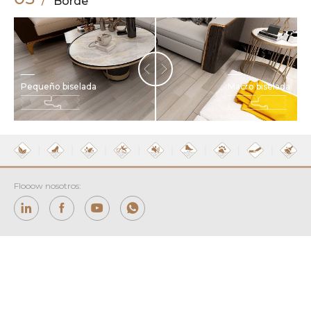
Borde
Pequeño biselada
Macro biselada
Flooow nosotros:
E-mail:
huston@bestspcfloor.com
Añadir: Room 1006, Financial Building, NO.598 Zhongshan East Road,
Shijiazhuang, Hebei, China.