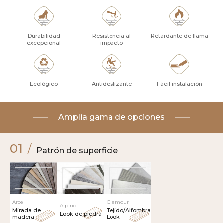
Durabilidad
Resistencia al
Retardante de llama
excepcional
impacto
Ecológico
Antideslizante
Fácil instalación
Amplia gama de opciones
01
/
Patrón de superficie
Arce
Glamour
Alpino
Mirada de
Tejido/Alfombra
Look de piedra
madera
Look