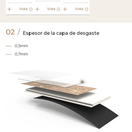
Vista
Vista
Vista
02
/
Espesor de la capa de desgaste
0,5mm
0,7mm