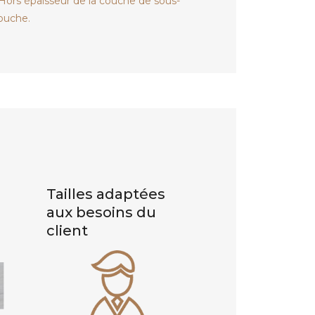
 Hors épaisseur de la couche de sous-
ouche.
Tailles adaptées
aux besoins du
client