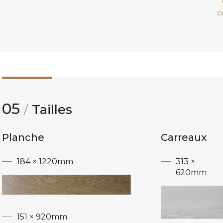
*
c
05
Tailles
/
Planche
Carreaux
184 × 1220mm
313 ×
620mm
151 × 920mm