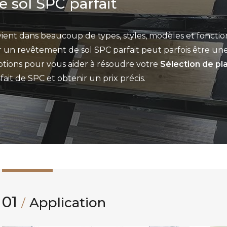
 sol SPC parfait
ent dans beaucoup de types, styles, modèles et fonctio
 un revêtement de sol SPC parfait peut parfois être une
options pour vous aider à résoudre votre
Sélection de pl
ait de SPC et obtenir un prix précis.
01
Application
/