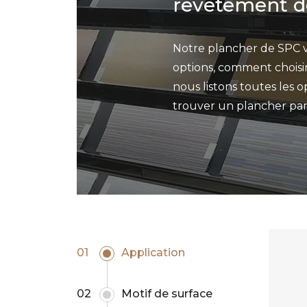
revêtement de
Notre plancher de SPC vi
options, comment choisir
nous listons toutes les 
trouver un plancher parf
01
Application
02
Motif de surface