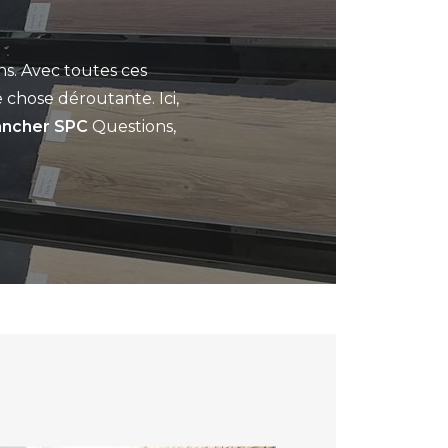
ns. Avec toutes ces
 chose déroutante. Ici,
ancher SPC
Questions,