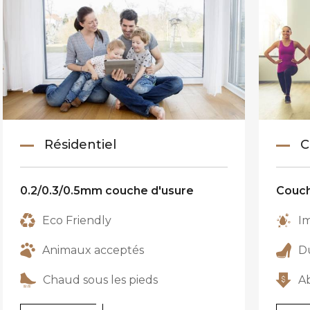
Résidentiel
C
0.2/0.3/0.5mm couche d'usure
Couch
Eco Friendly
I
Animaux acceptés
Du
Chaud sous les pieds
A