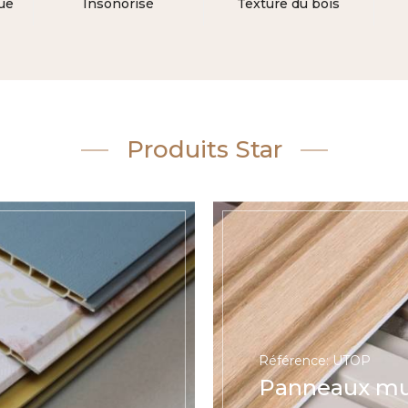
ue
Insonorisé
Texture du bois
Produits Star
Référence: UTOP
Panneaux mu