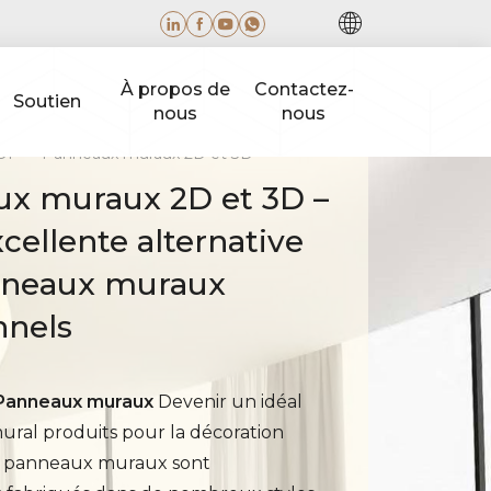
À propos de
Contactez-
Soutien
nous
nous
TOP
Panneaux muraux 2D et 3D
x muraux 2D et 3D –
cellente alternative
nneaux muraux
nnels
Panneaux muraux
Devenir un idéal
ral produits pour la décoration
es panneaux muraux sont