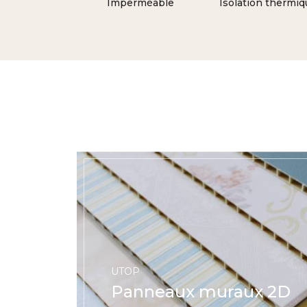
Imperméable
Isolation thermiq
UTOP
Panneaux muraux 2D