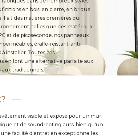
fabriqués dans de nombreux styles
 finitions en bois, en pierre, en brique
. Fait des matières premières qui
vironnement, telles que des matériaux
C et de picoseconde, nos panneaux
perméables, érafle-reistant-anti-
s à installer. Toutes ces
es en font une alternative parfaite aux
ux traditionnels.
x?
evêtement visible et exposé pour un mur.
ermique et de soundroofing aussi bien qu'un
 une facilité d'entretien exceptionnelles.