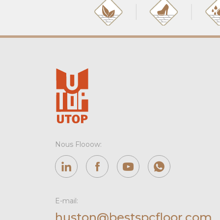
Nous Flooow:
E-mail:
huston@bestspcfloor.com