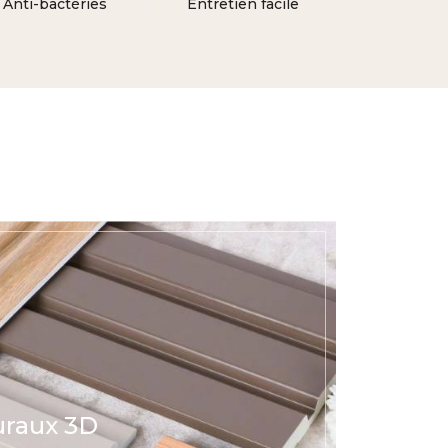
Anti-bactéries
Entretien facile
raux 3D