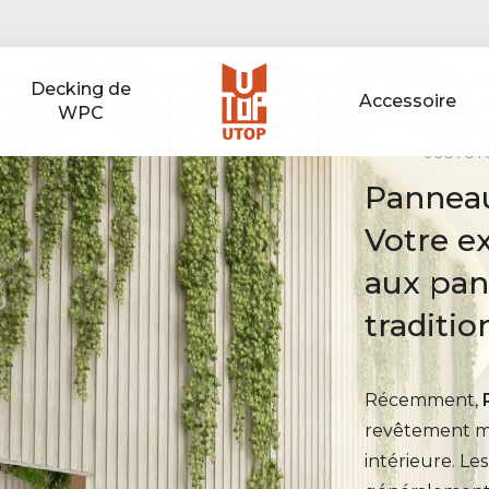
Decking de
Accessoire
WPC
JUSTU
Panneau
Votre ex
aux pa
traditio
Récemment,
revêtement mu
intérieure. L