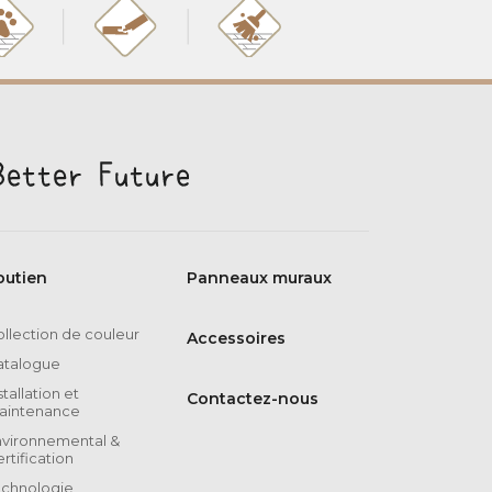
outien
Panneaux muraux
llection de couleur
Accessoires
atalogue
stallation et
Contactez-nous
aintenance
nvironnemental &
rtification
echnologie