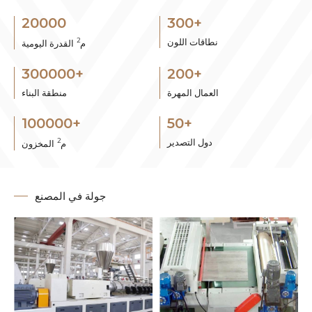
20000
300
+
نطاقات اللون
2
م
القدرة اليومية
300000
+
200
+
العمال المهرة
منطقة البناء
100000
+
50
+
دول التصدير
2
م
المخزون
جولة في المصنع