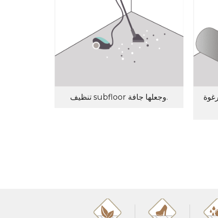
فلية بجانب
تنظيف subfloor وجعلها جافة.