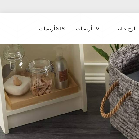
لوح حائط
أرضيات LVT
أرضيات SPC