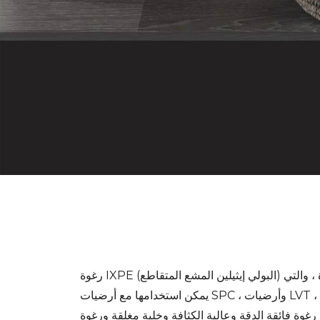
رغوة IXPE (البولي إيثيلين المشع المتقاطع) هي طبقة سفلية صوتية ممتازة ، والتي
يمكن استخدامها مع أرضيات SPC ، وأرضيات LVT ، وأرضيات PVC وحتى الأرضيات
رغوة فائقة الدقة وعالية الكثافة وخلية مغلقة ورغوة