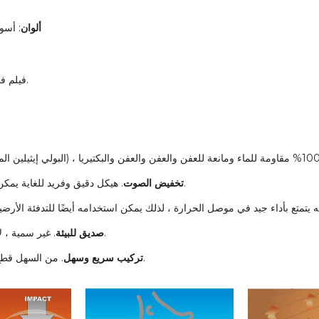
ألوان
: أسو
: فيلم PE ، فيلم فضي ، رقائق الألومنيوم أو غيرها.
. هيكل دقيق وفريد للغاية يمكن أن يوفر مقاومة ممتازة للصدمات وأداء خفض الصوت.
تخفيض الصوت
. غير سمية ، لا طعم لها ، إشعاع منخفض للغاية و 100% معاد تدويره.
صديق للبيئة
. من السهل قطع القوالب والشق والتصفيح بمواد أخرى والتركيب سهل.
تركيب سريع وسهل