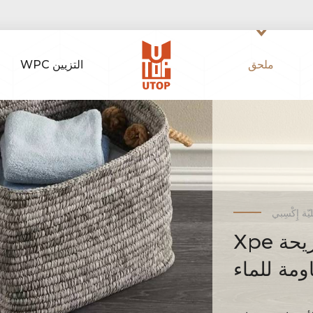
ملحق
WPC التزيين
ة إِكْسِبي
Xpe رغوة السفلية – هادئة ومريحة
ومة للماء