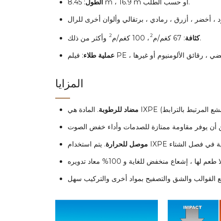
: 8.45 m ، 16.9 m أو حسب الطلب.
الطول
د ، أخضر ، أزرق ، رمادي ، برتقالي وألوان أخرى للرال
2
2
وأكثر من ذلك.
كثافة
: 67 كغم/م
، 100 كغم/م
عملية طلاء
المزايا
مضاد للرطوبة
موصل للحرارة