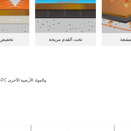
مشعة
تحت القدم مريحة
تخفيض 
يتم استخدام رغوة IXPE كطبقة أرضية للأرضيات من SPC والمواد الأرضية الأخرى.
يمكن استخدام رغوة