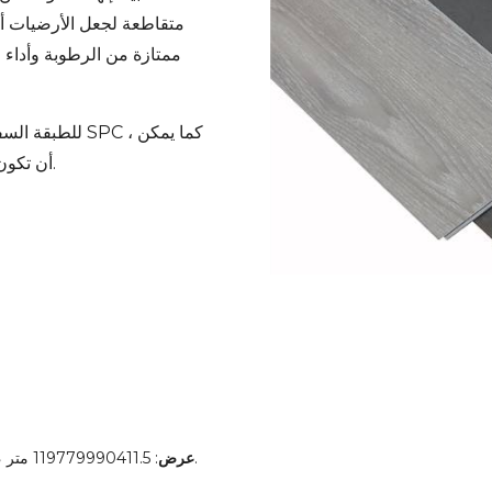
متقاطعة لجعل الأرضيات أكث
ممتازة من الرطوبة وأداء 
أن تكون مطابقة بشكل فردي لأغطية أرضية أو جدارية أخرى.
: 119779990411.5 متر ، كحد أقصى. 1.8 م العرض الشائع هو 1.0 متر و 1.5 متر.
عرض