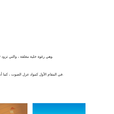
. المادة هي IXPE (البولي إيثيلين المشع المرتبط بالترابط) ، وهي رغوة خلية مغلقة ، والتي تزود 100% مقاومة للماء ومانعة للعفن والعفن والعفن والبكتيريا.
. يتم استخدام IXPE في المقام الأول كمواد عزل الصوت ، كما أنه يتمتع بأداء جيد في موصل الحرارة ، لذلك يمكن استخدامه أيضًا للتدفئة الأرضية في فصل الشتاء.