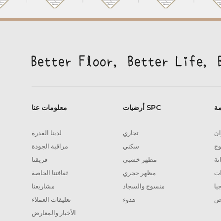
مة
أرضيات SPC
معلومات عنا
ان
تجاري
لدينا القدرة
وج
سكني
مراقبة الجودة
نة
مظهر خشبي
فريقنا
ات
مظهر حجري
ثقافتنا الخاصة
يا
منسوج والسجاد
مشاريعنا
ض
هدوء
تعليقات العملاء
الأخبار والمعارض