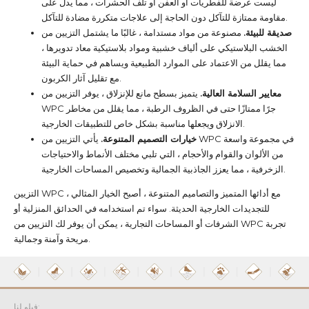
ليست عرضة للفطريات أو العفن أو تلف الحشرات ، مما يدل على
مقاومة ممتازة للتآكل دون الحاجة إلى علاجات متكررة مضادة للتآكل.
صديقة للبيئة.
مصنوعة من مواد مستدامة ، غالبًا ما يشتمل التزيين من
الخشب البلاستيكي على ألياف خشبية ومواد بلاستيكية معاد تدويرها ،
مما يقلل من الاعتماد على الموارد الطبيعية ويساهم في حماية البيئة
مع تقليل آثار الكربون.
معايير السلامة العالية.
يتميز بسطح مانع للإنزلاق ، يوفر التزيين من
WPC جرًا ممتازًا حتى في الظروف الرطبة ، مما يقلل من مخاطر
الانزلاق ويجعلها مناسبة بشكل خاص للتطبيقات الخارجية.
خيارات التصميم المتنوعة.
يأتي التزيين من WPC في مجموعة واسعة
من الألوان والقوام والأحجام ، التي تلبي مختلف الأنماط والاحتياجات
الزخرفية ، مما يعزز الجاذبية الجمالية وتخصيص المساحات الخارجية.
التزيين WPC ، مع أدائها المتميز والتصاميم المتنوعة ، أصبح الخيار المثالي
للتجديدات الخارجية الحديثة. سواء تم استخدامه في الحدائق المنزلية أو
الشرفات أو المساحات التجارية ، يمكن أن يوفر لك التزيين من WPC تجربة
مريحة وآمنة وجمالية.
فيلو لنا: