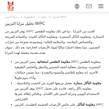
مزايا التزيين WPC
المنزل
دعامة
التكنولوجيا
تحليل مزايا التزيين WPC
يوفر التزيين من WPC العديد من المزايا ، بما في ذلك مقاومة الطقس
الممتازة ، ومقاومة التآكل المتميزة ، ومقاومة التآكل الجيدة ، والصيانة المريحة
، والخصائص الملائمة ، والسلامة العالية ، ومجموعة متنوعة من خيارات
التصميم ، مما يجعله اختيارًا مثاليًا لمواد الأرضيات الخارجية. بعد ذلك ، سوف
نقدم مقدمة مفصلة لهذه المزايا.
مقاومة الطقس استثنائية.
يتميز التزيين من WPC بمقاومة الطقس
المتميزة ، ويتحمل بفعالية أشعة الشمس والمطر والعناصر الطبيعية
الأخرى. إنه مقاوم للتلاشي والتشوه والتصدع ، مما يضمن جماليات
وأداء يدوم طويلاً.
مقاومة التآكل ممتازة.
بفضل مزيجها الفريد من الخشب والبلاستيك ،
يوفر التزيين من WPC مقاومة تآكل رائعة ، قادرة على تحمل
الاستخدام اليومي وحركة السير على الأقدام ، وبالتالي إطالة عمرها
الافتراضي.
مقاومة للتآكل.
على عكس الأرضيات الخشبية التقليدية ، التزيين WPC