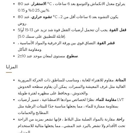
الاستقرار.
عند 80 °C ، يتراوح معدل الانكماش والتوسع بعد 6 ساعات
بين 0.25% و 0.15%.
تشوه حراري.
عند 80 °C ، يكون التشوه بعد 6 ساعات أقل من 2
روض.
قفل القوة.
يجب أن تتحمل أرضيات القفل قوة شد تزيد عن 13-15 أو/5
(قابلة للتطبيق على سمك 5.0).
قشر القوة.
التصاق قوي بين ورقة الزخرفية والمواد الأساسية ،
ومقاومة التآكل.
مستوى لمعان موحد عند 10±2.
سطوع.
المزايا
المتانة.
مقاوم للاهتراء للغاية ، ومناسب للمناطق ذات الحركة المرورية
العالية مثل غرف المعيشة والممرات. يمكن أن يقاوم سطحه الخدوش
والخدوش ، ويحافظ على مظهره لفترة طويلة.
مقاومة للماء.
نظرًا لخصائص موادها الاصطناعية ، تتميز أرضيات LVT
بمقاومة ممتازة للماء ، مما يجعلها مناسبة جدًا للبيئات الرطبة مثل
المطابخ والحمامات.
راحة.
مقارنة بالمواد الصلبة مثل البلاط ، فإنها تشعر بمزيد من الراحة
تحت الأقدام ولا تشعر بالبرد عند المشي ، مما يجعلها مثالية للاستخدام
المنزلي.