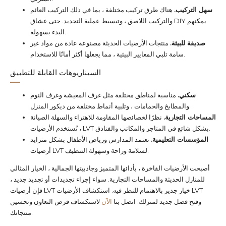
سهل التركيب.
هناك طرق تركيب مختلفة ، بما في ذلك التركيب العائم
والتركيب اللاصق ، وتبسيط عملية التجديد. حتى عشاق DIY يمكنهم
البدء بسهولة.
صديقة للبيئة.
منتجات الأرضيات الحديثة مصنوعة عادة من مواد غير
سامة تلبي المعايير البيئية ، مما يجعلها أكثر أمانًا للاستخدام.
السيناريوهات القابلة للتطبيق
سكني.
مناسبة لمناطق مختلفة مثل غرف المعيشة وغرف النوم
والمطابخ والحمامات ، وتلبية أنماط مختلفة من ديكور المنزل.
المساحات التجارية.
نظرًا لخصائصها المقاومة للاهتراء والسهلة الصيانة
، تُستخدم الأرضيات LVT بشكل شائع في المتاجر والمكاتب والفنادق.
المؤسسات التعليمية.
تعتمد المدارس ورياض الأطفال بشكل متزايد
أرضيات LVT لسلامة وراحة وسهولة التنظيف.
أصبحت الأرضيات الفاخرة ، بأدائها المتميز وجاذبيتها الجمالية ، الخيار المثالي
للمنازل الحديثة والمساحات التجارية. سواء إجراء تجديدات أو تجديد جديد ،
فإن أرضيات LVT خيار جدير بالاهتمام للنظر فيه. استكشاف الأرضيات LVT
وفتح فصل جديد لمنزلك. اتصل بنا
الآن
لاستكشاف فرص التعاون وتحسين
منتجاتك.