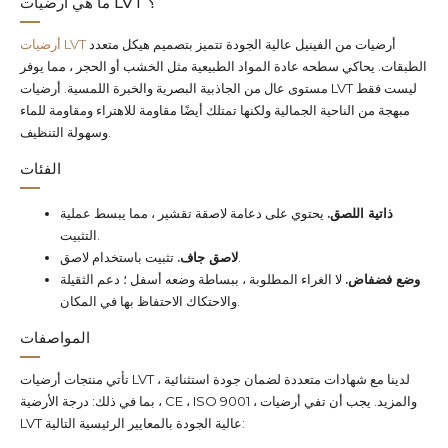
ما هي أرضيات LVT ؟
أرضيات من الفينيل عالية الجودة تتميز بتصميم هيكل متعدد
أرضيات LVT
الطبقات. يحاكي سطحه عادة المواد الطبيعية مثل الخشب أو الحجر ، مما يوفر
مستوى عال من الجاذبية البصرية والخبرة اللمسية. أرضيات LVT ليست فقط
مبهجة من الناحية الجمالية ولكنها تمتلك أيضًا مقاومة للاهتراء ومقاومة للماء
وسهولة التنظيف.
الفئات
ذاتية اللصق.
يحتوي على دعامة لاصقة تقشير ، مما يبسط عملية
التثبيت.
تثبيت باستخدام لاصق.
لاصق جاف.
وضع فضفاض.
لا الغراء المطلوبة ، ببساطة وضعه أسفل ؛ دعم الثقيلة
والاحتكاك الاحتفاظ بها في المكان.
المواصفات
تأتي منتجات أرضيات LVT لدينا مع شهادات متعددة لضمان جودة استثنائية ،
بما في ذلك: درجة الأرضية ، CE ، ISO 9001 ، والمزيد. يجب أن تفي أرضيات
LVT عالية الجودة بالمعايير الرئيسية التالية: