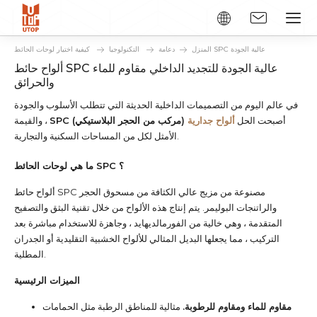
كيفية اختيار لوحات الحائط SPC عالية الجودة
المنزل
دعامة
التكنولوجيا
ألواح حائط SPC عالية الجودة للتجديد الداخلي مقاوم للماء
والحرائق
في عالم اليوم من التصميمات الداخلية الحديثة التي تتطلب الأسلوب والجودة
أصبحت الحل
ألواح جدارية
SPC (مركب من الحجر البلاستيكي)
والقيمة ،
الأمثل لكل من المساحات السكنية والتجارية.
ما هي لوحات الحائط SPC ؟
ألواح حائط SPC مصنوعة من مزيج عالي الكثافة من مسحوق الحجر
والراتنجات البوليمر. يتم إنتاج هذه الألواح من خلال تقنية البثق والتصفيح
المتقدمة ، وهي خالية من الفورمالديهايد ، وجاهزة للاستخدام مباشرة بعد
التركيب ، مما يجعلها البديل المثالي للألواح الخشبية التقليدية أو الجدران
المطلية.
الميزات الرئيسية
مقاوم للماء ومقاوم للرطوبة.
مثالية للمناطق الرطبة مثل الحمامات