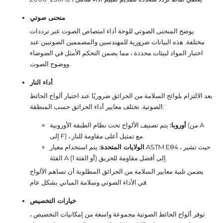
منحنى صوتي
يوضح المنحنى الصوتي للوحة أداء امتصاص الصوت عبر ترددات
مختلفة. هذه البيانات ضرورية للمهندسين والمصممين الصوتيين عند
اختيار المواد لبيئات محددة ، مما يضمن التحكم الأمثل في الضوضاء
ووضوح الصوت.
أداء النار
يعد الالتزام بلوائح السلامة من الحرائق ضروريًا عند اختيار ألواح الحائط
الصوتية. تختلف معايير أداء الحرائق حسب المنطقة:
أوروبا:
يتم تصنيف الألواح تحت نظام الطبقة الأوروبية (من A
إلى F) ، مع تمثيل أعلى مقاومة للنار.
الولايات المتحدة:
يتم استخدام معيار ASTM E84 ، حيث تشير
الفئة A (أو الفئة 1) إلى أفضل مقاومة للحريق.
يضمن تلبية معايير السلامة من الحرائق المطلوبة أن تساهم الألواح
في الأداء الصوتي وسلامة المباني بشكل عام.
خيارات التخصيص
توفر ألواح الحائط الصوتية مجموعة واسعة من إمكانيات التخصيص ،