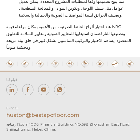
مما يتيح تصميمها وفقًا لمتطلبات المشروع المحددة. يمكن تعديل
عوامل مثل سمك اللوحة ، وتكوين المواد ، والمعالجة السطحية ،
وتصنيف الحرائق لتلبية المواصفات الصوتية والجمالية والسلامة.
عند اختيار ألواح الحائط الصوتية ، من الأهمية بمكان مراعاة قيمة NRC
وتصنيفها للنار لضمان استيعابها للمعايير الصوتية ومعايير السلامة للتطبيق
المقصود. يساهم الاختيار والتركيب المناسبين بشكل كبير في خلق بيئة مريحة
ومحسّنة صوتياً.
فيلو لنا:
E-mail:
huston@bestspcfloor.com
إضافة: Room 1006, Financial Building, NO.598 Zhongshan East Road,
Shijiazhuang, Hebei, China.