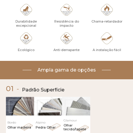
Durabilidade
Resistência do
Chama-retardador
excepcional
impacto
Ecológico
Anti-derrapante
A instalação fácil
Ampla gama de opções
01
-
Padrão Superfície
Glamour
Bordo
Alpino
Olhar
Olhar madeira
Pedra Olhar
tecido/tapete