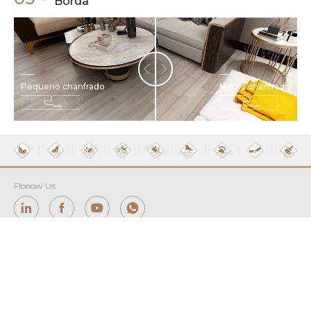
Borda
Pequeno chanfrado
Macro chanfrado
Flooow Us:
E-mail:
huston@bestspcfloor.com
Adicionar: Room 1006, Financial Building, NO.598 Zhongshan East
Road, Shijiazhuang, Hebei, China.