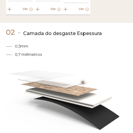
Ver
Ver
Ver
02
-
Camada do desgaste Espessura
0,5mm
0,7 milímetros