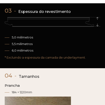
03
-
Espessura do revestimento
5,0 milímetros
5,5 milímetros
6,0 milímetros
* Excluindo a espessura da camada de underlayment.
04
-
Tamanhos
Prancha
184 × 1220mm