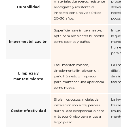
materiales duraderos, resistente
propenso 
Durabilidad
al desgaste y resistente al
desvanece
impacto, con una vida útil de
necesita 
20–30 años.
pocos año
Superficie lisa e impermeable,
Impermeab
apta para ambientes húmedos
lo que lo
Impermeabilización
como cocinas y baños.
moho o al
humedad,
para áre
Fácil mantenimiento,
La limpie
simplemente limpie con un
difícil; la
Limpieza y
paño húmedo o limpiador
de elimin
mantenimiento
para mantener una apariencia
fácilment
como nueva.
Si bien los costos iniciales de
La inversi
instalación son altos, pero su
los reemp
Coste-efectividad
durabilidad excepcional lo hace
resultan 
más económico para el uso a
mantenim
largo plazo.