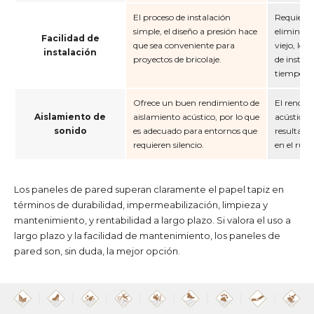
El proceso de instalación
Requiere 
simple, el diseño a presión hace
eliminaci
Facilidad de
que sea conveniente para
viejo, lo 
instalación
proyectos de bricolaje.
de insta
tiempo y
Ofrece un buen rendimiento de
El rendim
Aislamiento de
aislamiento acústico, por lo que
acústico e
sonido
es adecuado para entornos que
resulta 
requieren silencio.
en el ruid
Los paneles de pared superan claramente el papel tapiz en
términos de durabilidad, impermeabilización, limpieza y
mantenimiento, y rentabilidad a largo plazo. Si valora el uso a
largo plazo y la facilidad de mantenimiento, los paneles de
pared son, sin duda, la mejor opción.