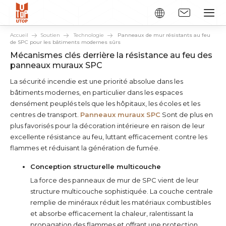
Accueil
Soutien
Technologie
Panneaux de mur résistants au feu
de SPC pour les bâtiments modernes sûrs
Mécanismes clés derrière la résistance au feu des
panneaux muraux SPC
La sécurité incendie est une priorité absolue dans les
bâtiments modernes, en particulier dans les espaces
densément peuplés tels que les hôpitaux, les écoles et les
centres de transport.
Panneaux muraux SPC
Sont de plus en
plus favorisés pour la décoration intérieure en raison de leur
excellente résistance au feu, luttant efficacement contre les
flammes et réduisant la génération de fumée.
Conception structurelle multicouche
La force des panneaux de mur de SPC vient de leur
structure multicouche sophistiquée. La couche centrale
remplie de minéraux réduit les matériaux combustibles
et absorbe efficacement la chaleur, ralentissant la
propagation des flammes et offrant une protection