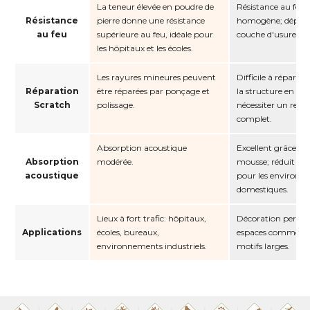
La teneur élevée en poudre de
Résistance au feu i
Résistance
pierre donne une résistance
homogène; dépend
au feu
supérieure au feu, idéale pour
couche d'usure.
les hôpitaux et les écoles.
Les rayures mineures peuvent
Difficile à réparer 
Réparation
être réparées par ponçage et
la structure en co
Scratch
polissage.
nécessiter un re
complet.
Absorption acoustique
Excellent grâce à 
Absorption
modérée.
mousse; réduit le b
acoustique
pour les environn
domestiques.
Lieux à fort trafic: hôpitaux,
Décoration personn
Applications
écoles, bureaux,
espaces commercia
environnements industriels.
motifs larges.