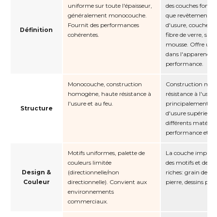
uniforme sur toute l'épaisseur,
des couches fonctio
généralement monocouche.
que revêtement U
Fournit des performances
d'usure, couche i
Définition
cohérentes.
fibre de verre, sup
mousse. Offre une f
dans l'apparence e
performance.
Monocouche, construction
Construction mult
homogène, haute résistance à
résistance à l'usu
l'usure et au feu.
principalement de
Structure
d'usure supérieure
différents matéria
performance et l'e
Motifs uniformes, palette de
La couche imprim
couleurs limitée
des motifs et des c
Design &
(directionnelle/non
riches: grain de bo
Couleur
directionnelle). Convient aux
pierre, dessins per
environnements
commerciaux.