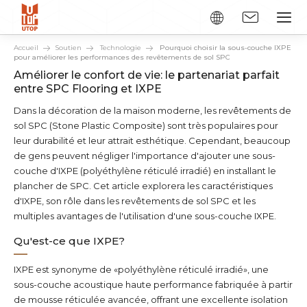
Accueil
Soutien
Technologie
Pourquoi choisir la sous-couche IXPE
pour améliorer les performances des revêtements de sol SPC
Améliorer le confort de vie: le partenariat parfait
entre SPC Flooring et IXPE
Dans la décoration de la maison moderne, les revêtements de
sol SPC (Stone Plastic Composite) sont très populaires pour
leur durabilité et leur attrait esthétique. Cependant, beaucoup
de gens peuvent négliger l'importance d'ajouter une sous-
couche d'IXPE (polyéthylène réticulé irradié) en installant le
plancher de SPC. Cet article explorera les caractéristiques
d'IXPE, son rôle dans les revêtements de sol SPC et les
multiples avantages de l'utilisation d'une sous-couche IXPE.
Qu'est-ce que IXPE?
IXPE est synonyme de «polyéthylène réticulé irradié», une
sous-couche acoustique haute performance fabriquée à partir
de mousse réticulée avancée, offrant une excellente isolation