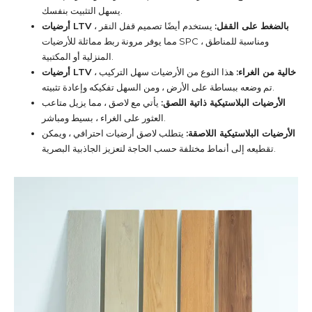
يسهل التثبيت بنفسك.
أرضيات LTV بالضغط على القفل:
يستخدم أيضًا تصميم قفل النقر ،
مما يوفر مرونة ربط مماثلة للأرضيات SPC ، ومناسبة للمناطق
المنزلية أو المكتبية.
أرضيات LTV خالية من الغراء:
هذا النوع من الأرضيات سهل التركيب ،
تم وضعه ببساطة على الأرض ، ومن السهل تفكيكه وإعادة تثبيته.
الأرضيات البلاستيكية ذاتية اللصق:
يأتي مع لاصق ، مما يزيل متاعب
العثور على الغراء ، بسيط ومباشر.
الأرضيات البلاستيكية اللاصقة:
يتطلب لاصق أرضيات احترافي ، ويمكن
تقطيعه إلى أنماط مختلفة حسب الحاجة لتعزيز الجاذبية البصرية.