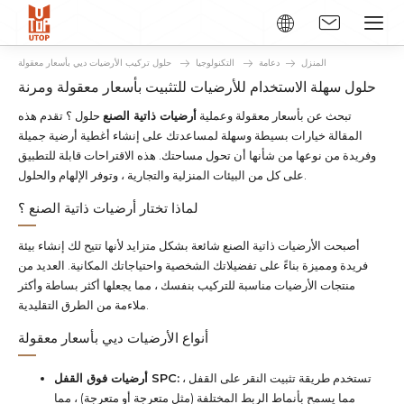
المنزل
دعامة
التكنولوجيا
حلول تركيب الأرضيات ديي بأسعار معقولة
حلول سهلة الاستخدام للأرضيات للتثبيت بأسعار معقولة ومرنة
تبحث عن بأسعار معقولة وعملية
أرضيات ذاتية الصنع
حلول ؟ تقدم هذه
المقالة خيارات بسيطة وسهلة لمساعدتك على إنشاء أغطية أرضية جميلة
وفريدة من نوعها من شأنها أن تحول مساحتك. هذه الاقتراحات قابلة للتطبيق
على كل من البيئات المنزلية والتجارية ، وتوفر الإلهام والحلول.
لماذا تختار أرضيات ذاتية الصنع ؟
أصبحت الأرضيات ذاتية الصنع شائعة بشكل متزايد لأنها تتيح لك إنشاء بيئة
فريدة ومميزة بناءً على تفضيلاتك الشخصية واحتياجاتك المكانية. العديد من
منتجات الأرضيات مناسبة للتركيب بنفسك ، مما يجعلها أكثر بساطة وأكثر
ملاءمة من الطرق التقليدية.
أنواع الأرضيات ديي بأسعار معقولة
تستخدم طريقة تثبيت النقر على القفل ،
أرضيات فوق القفل SPC:
مما يسمح بأنماط الربط المختلفة (مثل متعرجة أو متعرجة) ، مما