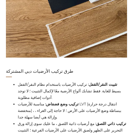
طرق تركيب الأرضيات ديي المشتركة
تثبيت النقر/القفل:
تركيب الأرضيات باستخدام نظام النقر/القفل
بسيط للغاية. فقط تشابك ألواح الأرضية معًا لإكمال التثبيت ؛ لا توجد
أدوات إضافية مطلوبة.
تركيب وضع فضفاض:
مناسبة للأرضيات LVT (انتقال درجة حرارة
منخفضة) ، ببساطة وضع الأرضيات على الأرض ؛ لا حاجة إلى الغراء ،
وإزالة هي أيضا سهلة جدا.
تركيب ذاتي اللصق:
مع أرضيات ذاتية اللصق ، ما عليك سوى إزالة ورق
التحرير على الظهر ولصق الأرضيات على الأرضيات الفرعية ؛ التثبيت