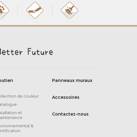
outien
Panneaux muraux
llection de couleur
Accessoires
atalogue
stallation et
Contactez-nous
aintenance
nvironnemental &
rtification