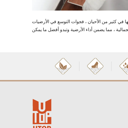
جوات التوسع في الأرضيات SPC ضرورية للمتانة والاستقرار على المدى الطويل. تساعد المسافات الصحيحة وتقنيات التثبيت