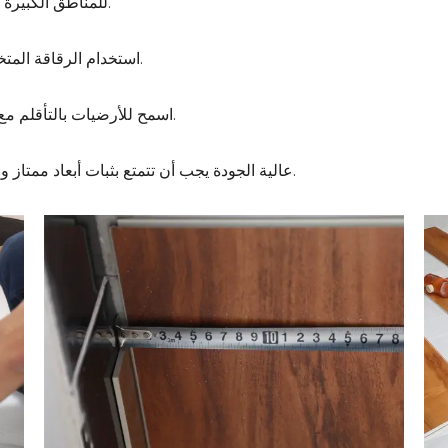
للمناطق الكبيرة ، قم بتركيب مفاصل التمدد كل متر 5–8.
استخدام الرقاقة المتخصصة والاستقامة لضمان ثغرات متسقة.
اسمح للأرضيات بالتأقلم مع الغرفة لمدة 24–48 ساعة قبل التثبيت.
أرضيات SPC عالية الجودة يجب أن تتمتع بثبات أبعاد ممتاز ومقاومة للرطوبة والحرارة.