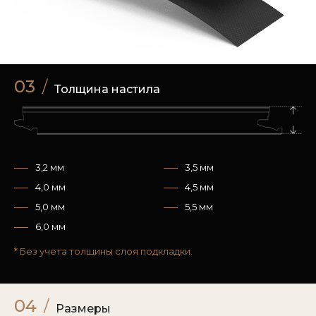
03
/
Толщина настила
3,2 мм
3,5 мм
4,0 мм
4,5 мм
5,0 мм
5,5 мм
6,0 мм
* Без учета толщины слоя подкладки.
04
/
Размеры