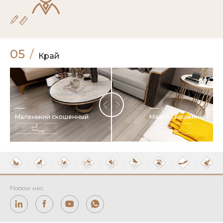
05
/
Край
Маленький скошенный
Макро скошенный
Flooow нас: