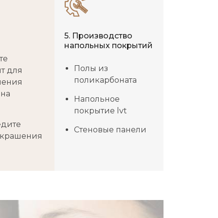
5. Производство
напольных покрытий
те
Полы из
т для
поликарбоната
ления
 на
Напольное
р
покрытие lvt
едите
Стеновые панели
украшения