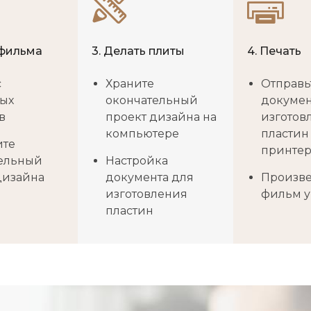
 фильма
3. Делать плиты
4. Печать
с
Храните
Отправь
ых
окончательный
докумен
в
проект дизайна на
изготов
компьютере
пластин
ите
принте
ельный
Настройка
дизайна
документа для
Произв
изготовления
фильм 
пластин