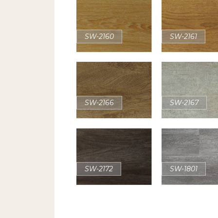
SW-2160
SW-2161
SW-2166
SW-2167
SW-2172
SW-1801