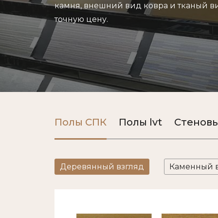
камня, внешний вид ковра и тканый ви
точную цену.
Полы СПК
Полы lvt
Стеновы
Деревянный взгляд
Каменный 