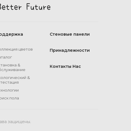
оддержка
Стеновые панели
оллекция цветов
Принадлежности
аталог
становка &
Контакты Нас
бслуживание
кологический &
ттестация
ехнологии
оиск пола
рава защищены.