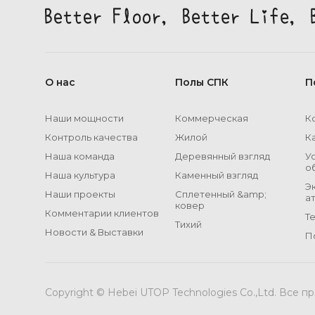
О нас
Полы СПК
П
Наши мощности
Коммерческая
К
Контроль качества
Жилой
К
Наша команда
Деревянный взгляд
У
о
Наша культура
Каменный взгляд
Э
Наши проекты
Сплетенный &amp;
а
ковер
Комментарии клиентов
Т
Тихий
Новости & Выставки
П
Copyright © Hebei UTOP Technologies Co.,Ltd. Все п