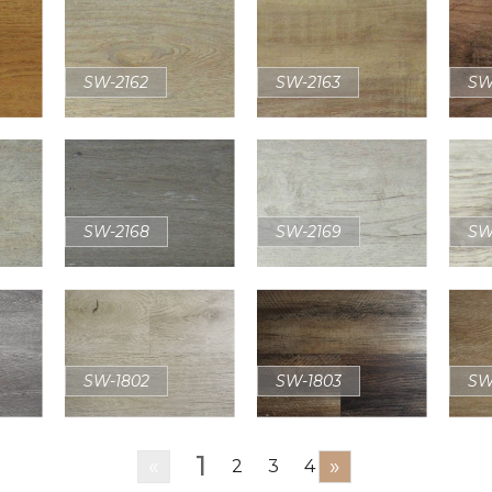
SW-2162
SW-2163
SW
SW-2168
SW-2169
SW
SW-1802
SW-1803
SW
1
«
»
2
3
4