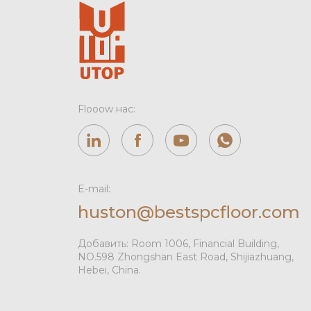
Flooow нас:
E-mail:
huston@bestspcfloor.com
Добавить: Room 1006, Financial Building,
NO.598 Zhongshan East Road, Shijiazhuang,
Hebei, China.