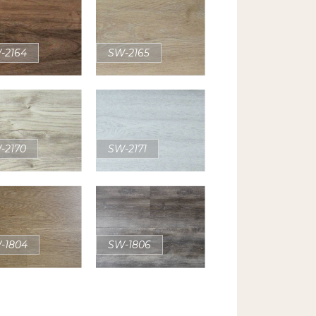
-2164
SW-2165
-2170
SW-2171
-1804
SW-1806