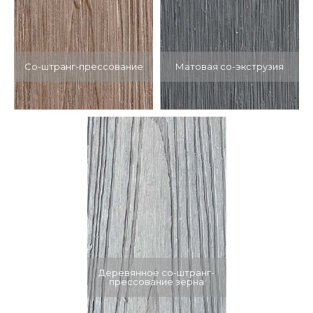
Co-штранг-прессование
Матовая со-экструзия
Деревянное со-штранг-
прессование зерна