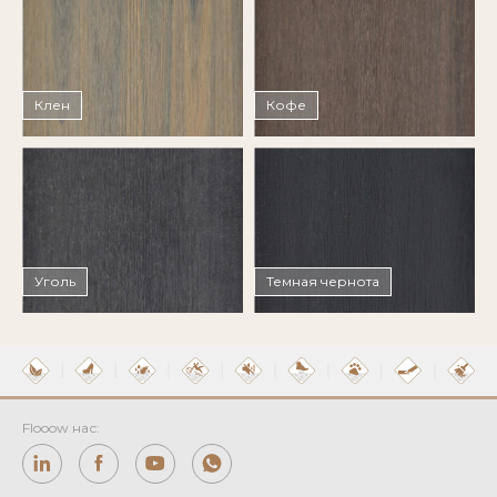
Клен
Кофе
Уголь
Темная чернота
Flooow нас: