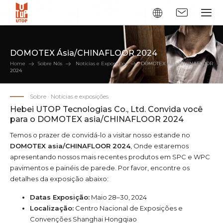
DOMOTEX Ásia/CHINAFLOOR 2024
Home
Sobre Nós
Notícias e Exposições
DOMOTEX Ásia/CHINAFLOOR
2024
Sobre · Notícias e exposições
Hebei UTOP Tecnologias Co., Ltd. Convida você
para o DOMOTEX asia/CHINAFLOOR 2024
Temos o prazer de convidá-lo a visitar nosso estande no
DOMOTEX asia/CHINAFLOOR 2024
, Onde estaremos
apresentando nossos mais recentes produtos em SPC e WPC
pavimentos e painéis de parede. Por favor, encontre os
detalhes da exposição abaixo:
Datas Exposição:
Maio 28–30, 2024
Localização:
Centro Nacional de Exposições e
Convenções Shanghai Hongqiao