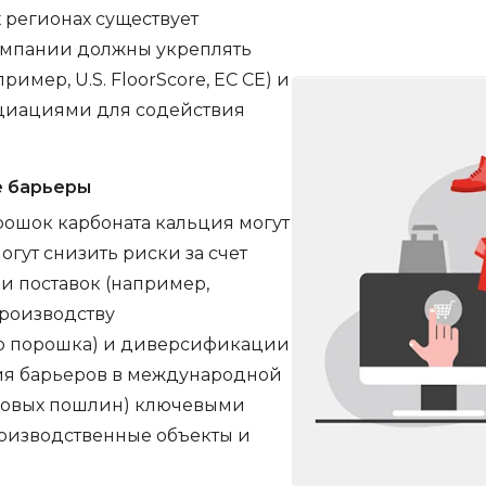
 регионах существует
Компании должны укреплять
мер, U.S. FloorScore, ЕС СЕ) и
оциациями для содействия
е барьеры
рошок карбоната кальция могут
гут снизить риски за счет
и поставок (например,
производству
о порошка) и диверсификации
ения барьеров в международной
говых пошлин) ключевыми
роизводственные объекты и