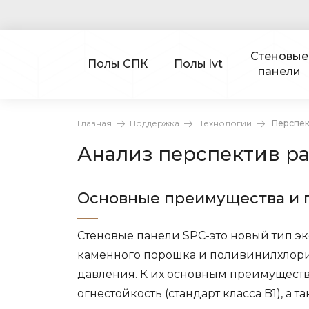
Стеновые
Полы СПК
Полы lvt
панели
Главная
Поддержка
Технологии
Перспек
Анализ перспектив р
Основные преимущества и 
Стеновые панели SPC-это новый тип эк
каменного порошка и поливинилхлори
давления. К их основным преимуществ
огнестойкость (стандарт класса B1), а 