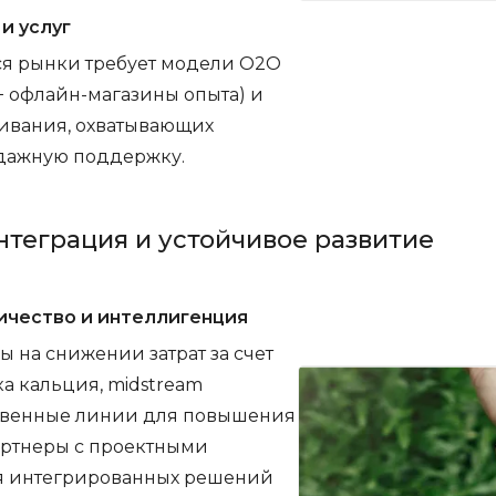
и услуг
я рынки требует модели O2O
 офлайн-магазины опыта) и
живания, охватывающих
одажную поддержку.
нтеграция и устойчивое развитие
чество и интеллигенция
 на снижении затрат за счет
 кальция, midstream
твенные линии для повышения
артнеры с проектными
я интегрированных решений