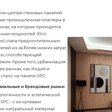
ом центре стеновых панелей
ные промышленные кластеры в
онах, на которые приходится
нных мощностей. Юго-
ам) стала предпочтительным
лей из-за более низких затрат
ки, способствующей
жом. Кроме того, урбанизация
их рынках, как Индия и
спрос на панели SPC.
емиальные и брендовые рынки
ологичности и эстетической
SPC – с их нулевым
и натуральный материал