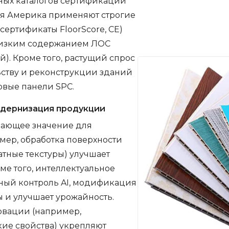
ных каталогов сертификации
ая Америка применяют строгие
ертификаты FloorScore, CE)
низким содержанием ЛОС
). Кроме того, растущий спрос
ьству и реконструкции зданий
овые панели SPC.
одернизация продукции
шающее значение для
мер, обработка поверхности
атные текстуры) улучшает
ме того, интеллектуальное
ный контроль AI, модификация
ы и улучшает урожайность.
овации (например,
кие свойства) укрепляют