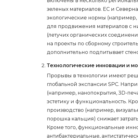
включены в несколько региональ
зеленых материалов. ЕС и Северн
экологические нормы (например, с
для продвижения материалов с 
(летучих органических соединений
на проекты по сборному строител
дополнительно подпитывает стен
Технологические инновации и м
Прорывы в технологии имеют ре
глобальной экспансии SPC. Напри
(например, нанопокрытия, 3D-печ
эстетику и функциональность. Кро
производство (например, визуаль
порошка кальция) снижает затрат
Кроме того, функциональные инн
антибактериальные, антистатичес