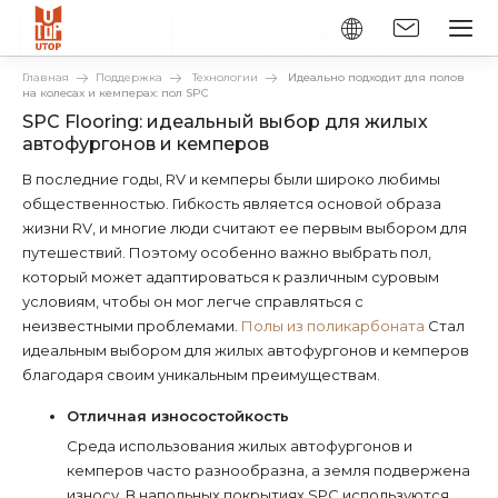
Главная
Поддержка
Технологии
Идеально подходит для полов
на колесах и кемперах: пол SPC
SPC Flooring: идеальный выбор для жилых
автофургонов и кемперов
В последние годы, RV и кемперы были широко любимы
общественностью. Гибкость является основой образа
жизни RV, и многие люди считают ее первым выбором для
путешествий. Поэтому особенно важно выбрать пол,
который может адаптироваться к различным суровым
условиям, чтобы он мог легче справляться с
неизвестными проблемами.
Полы из поликарбоната
Стал
идеальным выбором для жилых автофургонов и кемперов
благодаря своим уникальным преимуществам.
Отличная износостойкость
Среда использования жилых автофургонов и
кемперов часто разнообразна, а земля подвержена
износу. В напольных покрытиях SPC используются