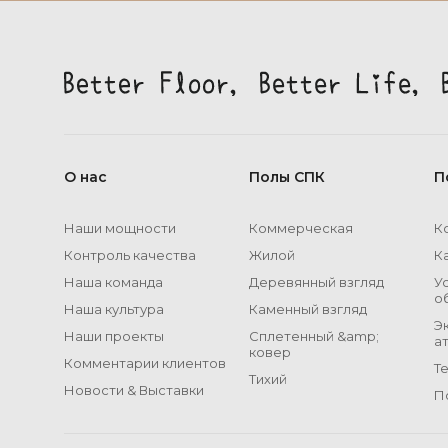
О нас
Полы СПК
П
Наши мощности
Коммерческая
К
Контроль качества
Жилой
К
Наша команда
Деревянный взгляд
У
о
Наша культура
Каменный взгляд
Э
Наши проекты
Сплетенный &amp;
а
ковер
Комментарии клиентов
Т
Тихий
Новости & Выставки
П