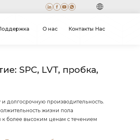
Поддержка
О нас
Контакты Нас
е: SPC, LVT, пробка,
ку и долгосрочную производительность.
должительность жизни пола
и к более высоким ценам с течением