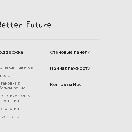
оддержка
Стеновые панели
оллекция цветов
Принадлежности
аталог
становка &
Контакты Нас
бслуживание
кологический &
ттестация
ехнологии
оиск пола