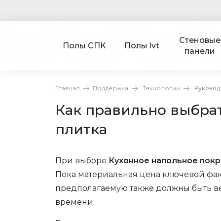
Стеновые
Полы СПК
Полы lvt
панели
Главная
Поддержка
Технологии
Руковод
Как правильно выбрат
плитка
При выборе
Кухонное напольное пок
Пока материальная цена ключевой фа
предполагаемую также должны быть ве
времени.