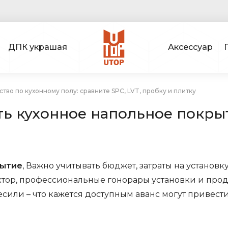
ДПК украшая
Аксессуар
ство по кухонному полу: сравните SPC, LVT, пробку и плитку
ь кухонное напольное покрыти
рытие
, Важно учитывать бюджет, затраты на установ
ктор, профессиональные гонорары установки и про
сили – что кажется доступным аванс могут привест