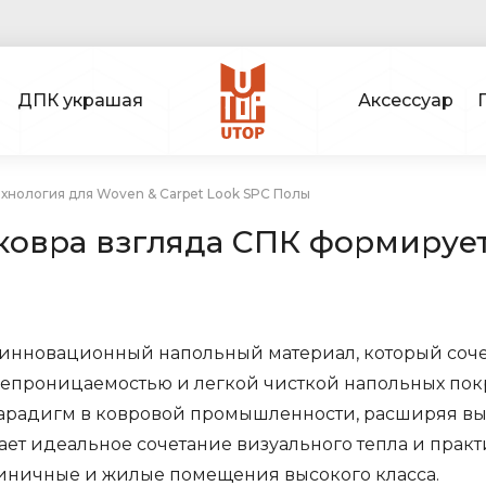
ДПК украшая
Аксессуар
ехнология для Woven & Carpet Look SPC Полы
 ковра взгляда СПК формиру
инновационный напольный материал, который сочет
онепроницаемостью и легкой чисткой напольных по
парадигм в ковровой промышленности, расширяя в
ает идеальное сочетание визуального тепла и прак
тиничные и жилые помещения высокого класса.