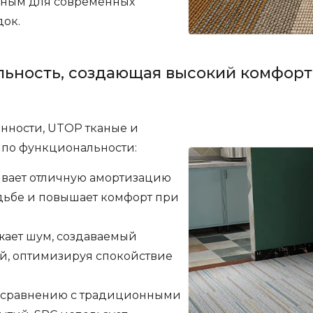
льным для современных
ок.
льность, создающая высокий комфорт
енности, UTOP тканые и
 по функциональности:
вает отличную амортизацию
одьбе и повышает комфорт при
ает шум, создаваемый
й, оптимизируя спокойствие
 сравнению с традиционными