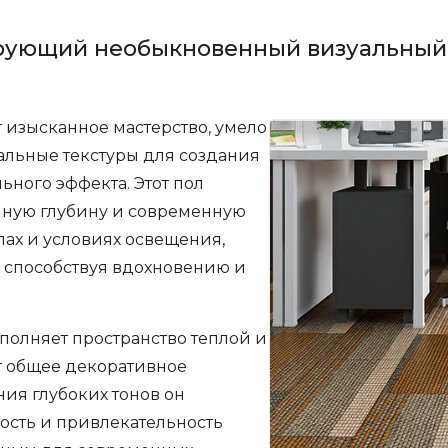
рующий необыкновенный визуальный
изысканное мастерство, умело
альные текстуры для создания
ного эффекта. Этот пол
ную глубину и современную
глах и условиях освещения,
 способствуя вдохновению и
аполняет пространство теплой и
т общее декоративное
ния глубоких тонов он
ость и привлекательность