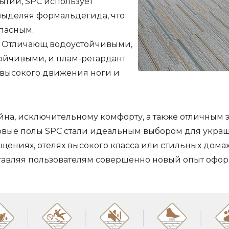
ытий, SPC использует
 выделяя формальдегида, что
опасным.
Отличающ водоустойчивыми,
ойчивыми, и плам-ретардант
 высокого движения ноги и
йна, исключительному комфорту, а также отличным
овые полы SPC стали идеальным выбором для украш
ениях, отелях высокого класса или стильных домах
тавляя пользователям совершенно новый опыт офор