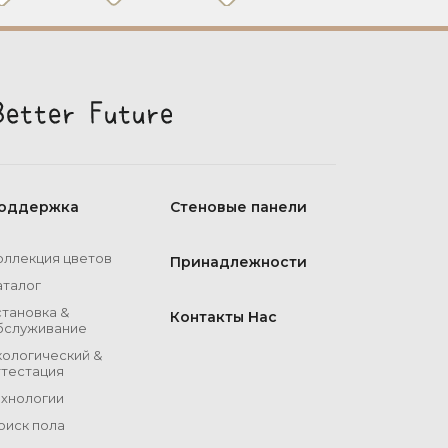
оддержка
Стеновые панели
оллекция цветов
Принадлежности
аталог
становка &
Контакты Нас
бслуживание
кологический &
ттестация
ехнологии
оиск пола