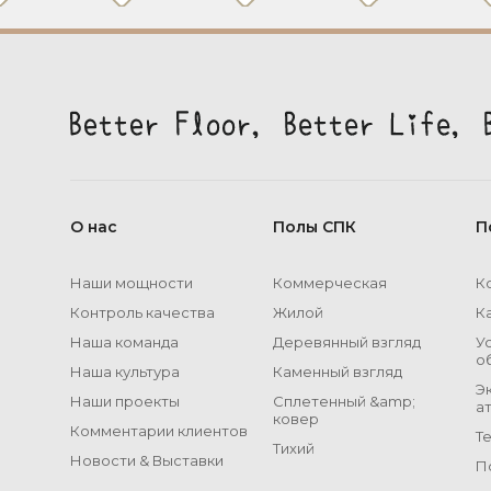
О нас
Полы СПК
П
Наши мощности
Коммерческая
К
Контроль качества
Жилой
К
Наша команда
Деревянный взгляд
У
о
Наша культура
Каменный взгляд
Э
Наши проекты
Сплетенный &amp;
а
ковер
Комментарии клиентов
Т
Тихий
Новости & Выставки
П