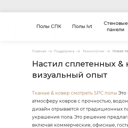
Стеновые
Полы СПК
Полы lvt
панели
Главная
Поддержка
Технологии
Новая т
Настил сплетенных &
визуальный опыт
Тканые & ковер смотреть SPC полы
Это 
атмосферу ковров с прочностью, вод
дизайн отрывается от традиционных 
украшения пола. Это решение предлаг
включая коммерческие, офисные, гос