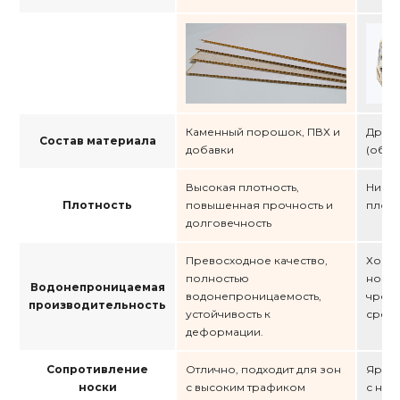
Каменный порошок, ПВХ и
Древе
Состав материала
добавки
(обыч
Высокая плотность,
Низка
Плотность
повышенная прочность и
плотн
долговечность
Превосходное качество,
Хорош
полностью
но мо
Водонепроницаемая
водонепроницаемость,
чрез
производительность
устойчивость к
среде
деформации.
Сопротивление
Отлично, подходит для зон
Ярмар
носки
с высоким трафиком
с низ