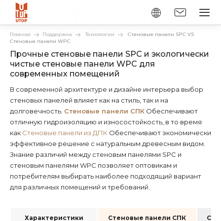
Главная
Поддержка
Технологии
Стеновые панели SPC VS
Стеновые панели WPC
Прочные стеновые панели SPC и экологически
чистые стеновые панели WPC для
современных помещений
В современной архитектуре и дизайне интерьера выбор
стеновых панелей влияет как на стиль, так и на
долговечность.
Стеновые панели СПК
Обеспечивают
отличную гидроизоляцию и износостойкость, в то время
как
Стеновые панели из ДПК
Обеспечивают экономически
эффективное решение с натуральным древесным видом.
Знание различий между стеновым панелями SPC и
стеновым панелями WPC позволяет оптовикам и
потребителям выбирать наиболее подходящий вариант
для различных помещений и требований.
Характеристики
Стеновые панели СПК
Сте