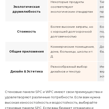
Некоторые продукты
Типич
Экологическая
соответствуют
ресик
дружелюбность
экологическим стандартам
пред
эколо
Более высокие затраты, но
Более
Стоимость
с хорошей долгосрочной
подхо
долговечностью
огра
Коммерческие помещения,
Дома
Общие приложения
дома, больницы, школы и т.
балкон
Д.
Разнообразный выбор
Имеет
Дизайн & Эстетика
дизайнов и текстур
вид с
эстет
Стеновые панели SPC и WPC имеют свои преимущества и
удовлетворяют различные потребности. Если вам нужна
высокая износостойкость и водостойкость, выбирайте
стеновые панели SPC. Если ваш бюджет ограничен и