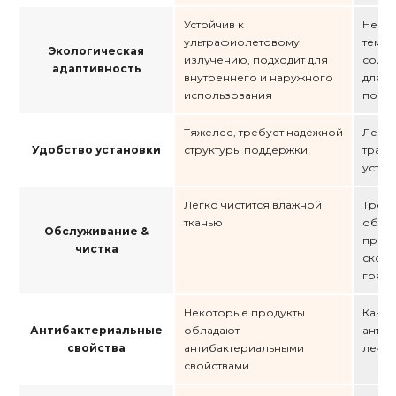
Устойчив к
Не ус
ультрафиолетовому
темпе
Экологическая
излучению, подходит для
солне
адаптивность
внутреннего и наружного
для и
использования
поме
Тяжелее, требует надежной
Легки
Удобство установки
структуры поддержки
транс
устан
Легко чистится влажной
Требу
тканью
обслу
Обслуживание &
пред
чистка
скопл
грязи
Некоторые продукты
Как п
Антибактериальные
обладают
антиб
свойства
антибактериальными
лечен
свойствами.