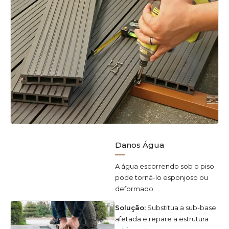
Danos Água
A água escorrendo sob o piso
pode torná-lo esponjoso ou
deformado.
Solução:
Substitua a sub-base
afetada e repare a estrutura