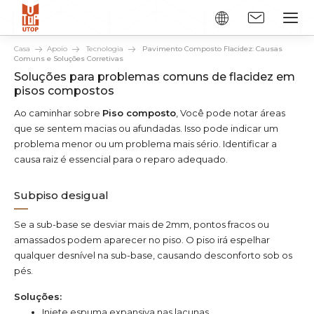
Casa
Apoio
Tecnologia
Pavimento Composto Flacidez: Causas
Comuns e Soluções Corretivas
Soluções para problemas comuns de flacidez em
pisos compostos
Ao caminhar sobre
Piso composto
, Você pode notar áreas
que se sentem macias ou afundadas. Isso pode indicar um
problema menor ou um problema mais sério. Identificar a
causa raiz é essencial para o reparo adequado.
Subpiso desigual
Se a sub-base se desviar mais de 2mm, pontos fracos ou
amassados podem aparecer no piso. O piso irá espelhar
qualquer desnível na sub-base, causando desconforto sob os
pés.
Soluções:
Injete espuma expansiva nas lacunas.