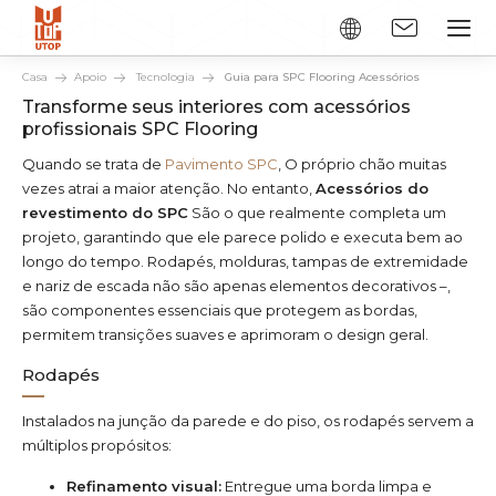
Casa
Apoio
Tecnologia
Guia para SPC Flooring Acessórios
Transforme seus interiores com acessórios
profissionais SPC Flooring
Quando se trata de
Pavimento SPC
, O próprio chão muitas
vezes atrai a maior atenção. No entanto,
Acessórios do
revestimento do SPC
São o que realmente completa um
projeto, garantindo que ele parece polido e executa bem ao
longo do tempo. Rodapés, molduras, tampas de extremidade
e nariz de escada não são apenas elementos decorativos –,
são componentes essenciais que protegem as bordas,
permitem transições suaves e aprimoram o design geral.
Rodapés
Instalados na junção da parede e do piso, os rodapés servem a
múltiplos propósitos:
Refinamento visual:
Entregue uma borda limpa e