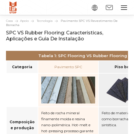
Casa
Apoio
Tecnologia
Pavimento SPC VS Revestimento De
Borracha
SPC VS Rubber Flooring: Características,
Aplicações e Guia De Instalação
Tabela 1: SPC Flooring VS Rubber Flooring
Categoria
Pavimento SPC
Piso bor
Feito de rocha mineral
Feito de materiais 
finamente moída e resina
como borracha na
Composição
nano-polimérica. Hot-melt e
sintética.
e produção
hot-pressing processo garante