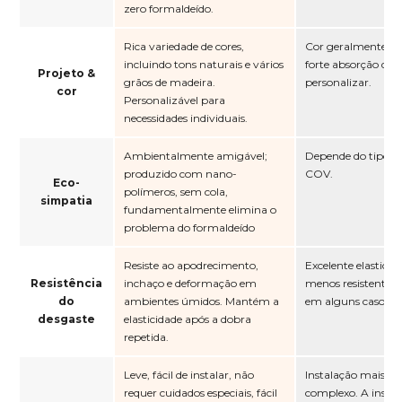
zero formaldeído.
Rica variedade de cores,
Cor geralmente ún
incluindo tons naturais e vários
forte absorção de co
Projeto &
grãos de madeira.
personalizar.
cor
Personalizável para
necessidades individuais.
Ambientalmente amigável;
Depende do tipo; p
produzido com nano-
COV.
Eco-
polímeros, sem cola,
simpatia
fundamentalmente elimina o
problema do formaldeído
Resiste ao apodrecimento,
Excelente elasticid
Resistência
inchaço e deformação em
menos resistente a
do
ambientes úmidos. Mantém a
em alguns casos.
desgaste
elasticidade após a dobra
repetida.
Leve, fácil de instalar, não
Instalação mais pe
requer cuidados especiais, fácil
complexo. A instal