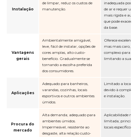
de limpar, reduz os custos de
inadequada pode c
Instalação
manutenção.
de ar e requer um
mais rígida e auton
que pode exacerbar
da base.
Ambientalmente amigável,
Oferece excelente e
leve, fácil de instalar, opções de
mas mais caro, cor
Vantagens
cores amplas, alto custo-
complexo para inst
gerais
benefício. Gradualmente se
limitando a sua ap
tornando a escolha preferida
dos consumidores.
Adequado para banheiros,
Limitado a locais e
varandas, cozinhas, locais
devido à complexid
Aplicações
esportivos e outros ambientes
e instalação.
úmidos.
Alta demanda; adequado para
Aplicabilidade mai
ambientes úmidos.
limitada; principa
Procura do
Impermeável, resistente ao
locais específicos.
mercado
desgaste, alta relação custo-