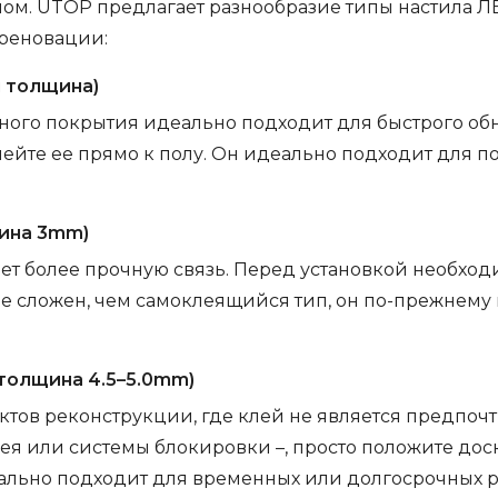
м. UTOP предлагает разнообразие типы настила ЛВТ
реновации:
м толщина)
ного покрытия идеально подходит для быстрого обно
ейте ее прямо к полу. Он идеально подходит для 
щина 3mm)
чет более прочную связь. Перед установкой необхо
ее сложен, чем самоклеящийся тип, он по-прежнему
толщина 4.5–5.0mm)
ектов реконструкции, где клей не является предпоч
лея или системы блокировки –, просто положите доск
еально подходит для временных или долгосрочных 